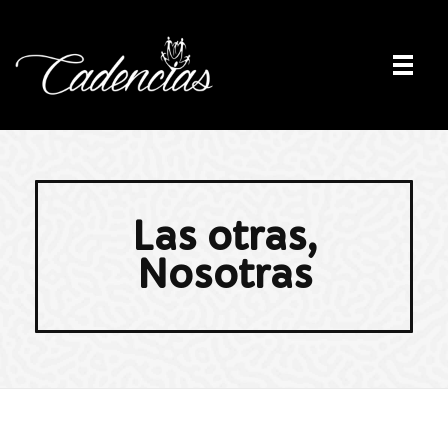
Cadencias
Moviéndonos entre las identidades
Las otras,
Nosotras